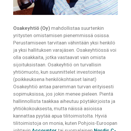
Osakeyhtiö (Oy)
mahdollistaa suurtenkin
yritysten omistamisen pienemmissä osissa.
Perustamiseen tarvitaan vähintään yksi henkilö
ja yksi hallituksen varajäsen. Osakeyhtiössä voi
olla osakkaita, jotka vastaavat vain omista
sijoituksistaan. Osakeyhtiö on turvallisin
yhtiömuoto, kun suunnittelet investointeja
(poikkeuksena henkilökohtaiset lainat)
Osakeyhtiö antaa paremman turvan erityisesti
sopimuksissa, jos jokin menee pieleen. Pientä
hallinnollista taakkaa aiheutuu pöytäkirjoista ja
yhtiökokouksesta, mutta näissä asioissa
kannattaa pyytää apua tilitoimistolta. Hyviä
tilitoimistoja on monia, kuten Pohjois-Euroopan
johtavin
Accountor
tai suomalainen
Nordic C-