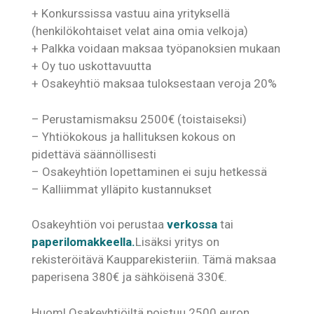
+ Konkurssissa vastuu aina yrityksellä
(henkilökohtaiset velat aina omia velkoja)
+ Palkka voidaan maksaa työpanoksien mukaan
+ Oy tuo uskottavuutta
+ Osakeyhtiö maksaa tuloksestaan veroja 20%
– Perustamismaksu 2500€ (toistaiseksi)
– Yhtiökokous ja hallituksen kokous on
pidettävä säännöllisesti
– Osakeyhtiön lopettaminen ei suju hetkessä
– Kalliimmat ylläpito kustannukset
Osakeyhtiön voi perustaa
verkossa
tai
paperilomakkeella.
Lisäksi yritys on
rekisteröitävä Kaupparekisteriin. Tämä maksaa
paperisena 380€ ja sähköisenä 330€.
Huom! Osakeyhtiöiltä poistuu 2500 euron