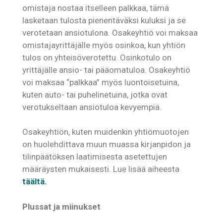
omistaja nostaa itselleen palkkaa, tämä
lasketaan tulosta pienentäväksi kuluksi ja se
verotetaan ansiotulona. Osakeyhtiö voi maksaa
omistajayrittäjälle myös osinkoa, kun yhtiön
tulos on yhteisöverotettu. Osinkotulo on
yrittäjälle ansio- tai pääomatuloa. Osakeyhtiö
voi maksaa “palkkaa” myös luontoisetuina,
kuten auto- tai puhelinetuina, jotka ovat
verotukseltaan ansiotuloa kevyempiä.
Osakeyhtiön, kuten muidenkin yhtiömuotojen
on huolehdittava muun muassa kirjanpidon ja
tilinpäätöksen laatimisesta asetettujen
määräysten mukaisesti. Lue lisää aiheesta
täältä.
Plussat ja miinukset